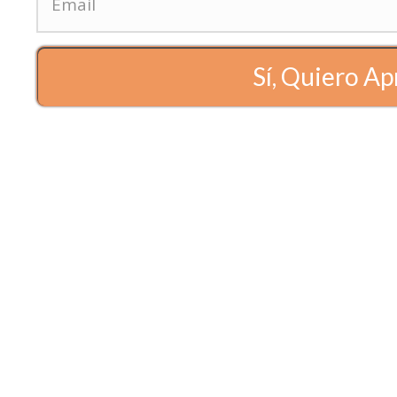
PREV ARTICLE
NEXT ARTICLE
s formas de ligar o de seducir. En la actualidad, el
Sí, Quiero A
o para conquistar a un hombre o, al menos, llamar su
r WhatsApp? A continuación te contamos todos los
ograrlo.
bre por Mensajes de Celular
Haz Click Aquí
lo con Mensajes de Celular
la Guía "Secretos para Atraerlo con Mensajes" y
mienta más poderosa que tienes en tus manos para