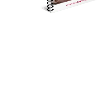
Los tiempos han cambiado mucho y con ellos la
WhatsApp se ha convertido en el mejor aliad
atención.
Pero, ¿sabes cómo enamorar a un hombre po
trucos y consejos que necesitas saber para l
Técnicas Para Enamorar a un Hom
Conquísta
Descarga GRATIS 
utiliza la herra