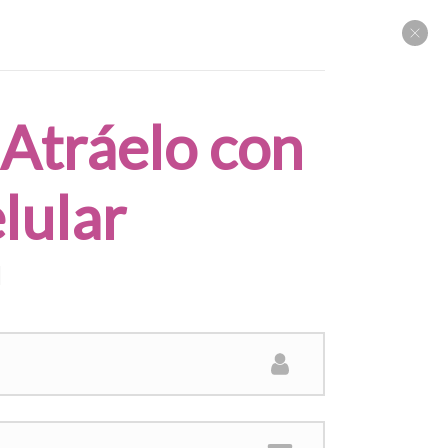
Atráelo con
lular
ACERCA DE MI
!
¡HOLA! SOY ANDREA
Bienvenida a