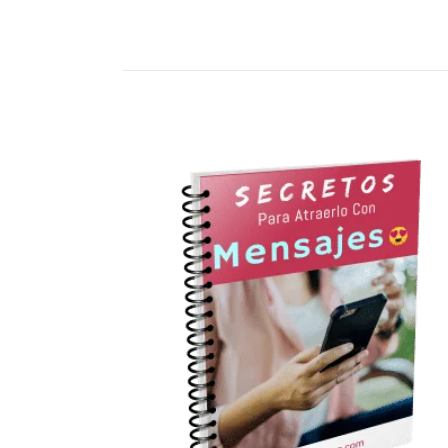
ATRACCIÓN
SEDUCCIÓN
P
Home
Atracción
Como enamorar a un hombre p
Atracción
Como enamorar a un hombre
FACEBOOK