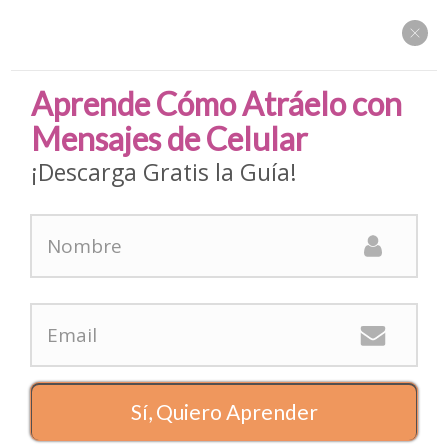
Aprende Cómo Atráelo con
Mensajes de Celular
¡Descarga Gratis la Guía!
Menu
Home
Atracción
Cómo Enamorar a un Hombre Casado : Lo que Debes Saber
Sí, Quiero Aprender
Atracción