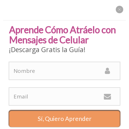
Aprende Cómo Atráelo con
Mensajes de Celular
¡Descarga Gratis la Guía!
Menu
Home
Atracción
25 Frases para Enamorar a un Hombre (y hacerlo TUYO)
Sí, Quiero Aprender
Atracción