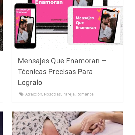
Mensajes Que Enamoran –
Técnicas Precisas Para
Logralo
Atracción
,
Nosotras
,
Pareja
,
Romance